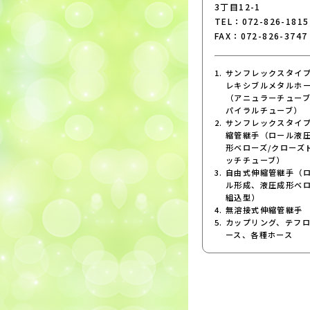
3丁目12-1
TEL：072-826-1815
FAX：072-826-3747
サンフレックスタイ
レキシブルメタルホ
（アニュラーチューブ
パイラルチューブ）
サンフレックスタイ
縮管継手（ロール液
形ベローズ/クローズ
ッチチューブ）
自由式伸縮管継手（
ル形成、液圧成形ベ
組込型）
無溶接式伸縮管継手
カップリング、テフ
ース、各種ホース