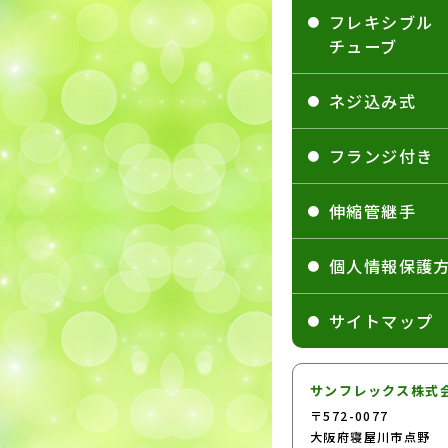
フレキシブル
チューブ
ネジ込み式
フランジ付き
伸縮管継手
個人情報保護
サイトマップ
サンフレックス株式
〒572-0077
大阪府寝屋川市点野